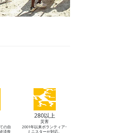
280以上
災害
べての自
2001年以来ボランティア･
経済喪
ミニスターが対応。