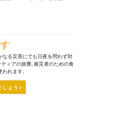
です
かなる災害にでも日夜を問わず対
ンティアの旅費､被災者のための食
使われます。
しょう »