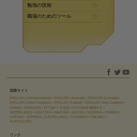
勉強の技術
職場のためのツール
国際サイト
ENGLISH (US/International)
ENGLISH (Australia)
ENGLISH (Canada)
ENGLISH (United Kingdom)
ENGLISH (Ireland)
ENGLISH (New Zealand)
עברית
DANSK
FRANÇAIS
日本語
РУССКИЙ
繁體中文
NEDERLANDS
DEUTSCH
MAGYAR
NORSK
SVENSKA
ESPAÑOL
(LATINO)
ESPAÑOL (CASTELLANO)
ΕΛΛΗΝΙΚA
ITALIANO
PORTUGUÊS
リンク