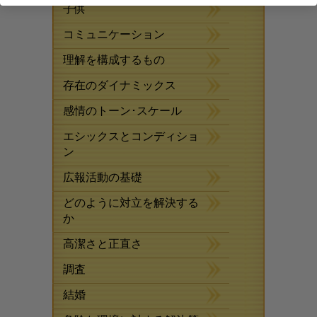
子供
コミュニケーション
理解を構成するもの
存在のダイナミックス
感情のトーン･スケール
エシックスとコンディショ
ン
広報活動の基礎
どのように対立を解決する
か
高潔さと正直さ
調査
結婚