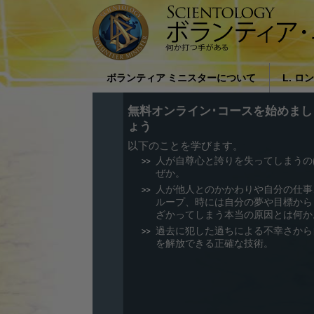
ボランティア ミニスターについて
L. ロ
ボランティア･ミニスターとはどの
社会に
無料オンライン･コースを始めまし
ような人たちですか?
バード
ょう
以下のことを学びます。
私たちが援助する理由
人が自尊心と誇りを失ってしまうの
ぜか。
人が他人とのかかわりや自分の仕事
ループ、時には自分の夢や目標から
ざかってしまう本当の原因とは何か
過去に犯した過ちによる不幸さから
を解放できる正確な技術。