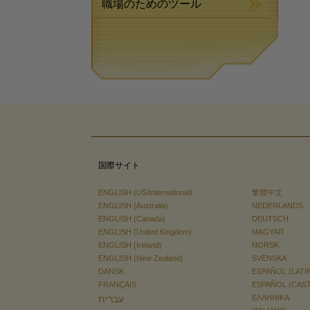
職場のためのツール
国際サイト
ENGLISH (US/International)
繁體中文
ENGLISH (Australia)
NEDERLANDS
ENGLISH (Canada)
DEUTSCH
ENGLISH (United Kingdom)
MAGYAR
ENGLISH (Ireland)
NORSK
ENGLISH (New Zealand)
SVENSKA
DANSK
ESPAÑOL (LATI
FRANÇAIS
ESPAÑOL (CAS
עברית
ΕΛΛΗΝΙΚA