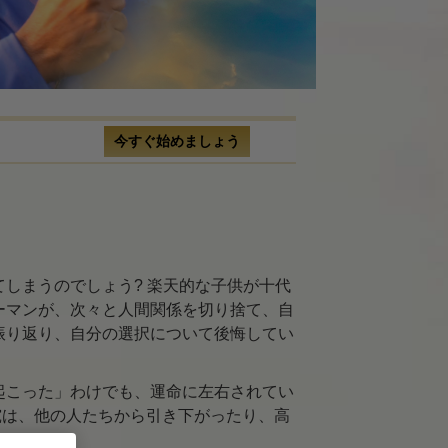
ス
ル
ィション
今すぐ始めましょう
決するか
しまうのでしょう? 楽天的な子供が十代
ーマンが、次々と人間関係を切り捨て、自
解決策
振り返り、自分の選択について後悔してい
起こった」わけでも、運命に左右されてい
究は、他の人たちから引き下がったり、高
決します。