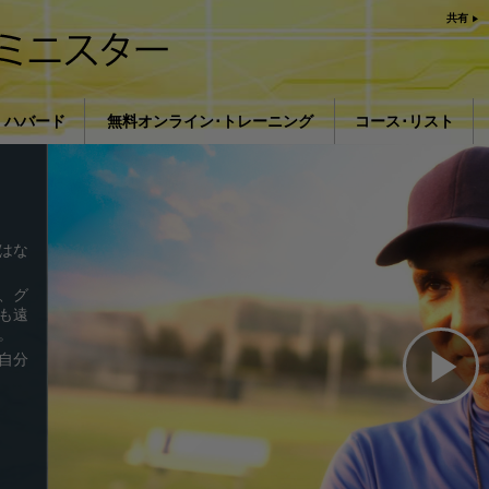
共有
ン ハバード
無料オンライン･トレーニング
コース･リスト
おける宗教の影響L. ロン ハ
はじめに
著
薬物に対する解決策
はな
病気やけがのための
、グ
組織化の基礎
も遠
。
抑圧の原因
自分
子供
Pl
うまくコミュニケー
Vi
理解を構成するもの