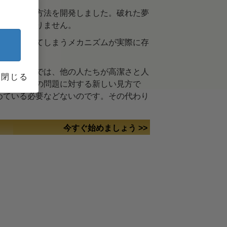
る、正確な方法を開発しました。破れた夢
必要などありません。
き下がらせてしまうメカニズムが実際に存
するコースでは、他の人たちが高潔さと人
閉じる
、古くからの問題に対する新しい見方で
めている必要などないのです。その代わり
。
今すぐ始めましょう >>