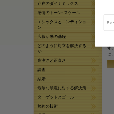
存在のダイナミックス
彼
感情のトーン･スケール
や
人
エシックスとコンディショ
ン
在
そ
広報活動の基礎
生
どのように対立を解決する
す
か
に
高潔さと正直さ
調査
結婚
危険な環境に対する解決策
ターゲットとゴール
勉強の技術