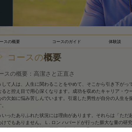
存在のダイナミック
感情のトーン･スケー
エシックスとコンデ
広報活動の基礎
ースの概要
コースのガイド
体験談
どのように対立を解
コースの
概要
高潔さと正直さ
ースの概要：高潔さと正直さ
調査
うして人は、人生に関わることをやめて、そこから引き下がって
結婚
なると控え目で用心深くなります。成功を収めたキャリア・ウ
危険な環境に対する
心の欠如に悩み苦しんでいます。引退した男性が自分の人生を
す。
ターゲットとゴール
ういったありふれた状況には理由があります。それらは「ただ
勉強の技術
わけでもありません。Ｌ. ロン ハバードが行った膨大な量の研
さが損なわれる根本的な原因に真っ向から取り組み、それを解
職場のためのツール