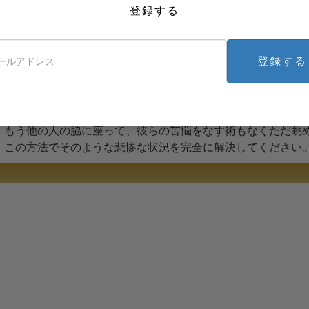
登録する
は、正直さと自尊心の感覚を取り戻すのを助けられるようにす
後悔によって、現在の人生との関わりから絶えず引き離される
々を人間関係や家族、グループ、さらに自分自身の夢からも引
登録する
するのです。
してそういった状況は正すことができます。この小冊子と対応
に対する熱意を取り戻す手助けをする方法を学びます。それは
。もう他の人の脇に座って、彼らの苦悩をなす術もなくただ眺
、この方法でそのような悲惨な状況を完全に解決してください