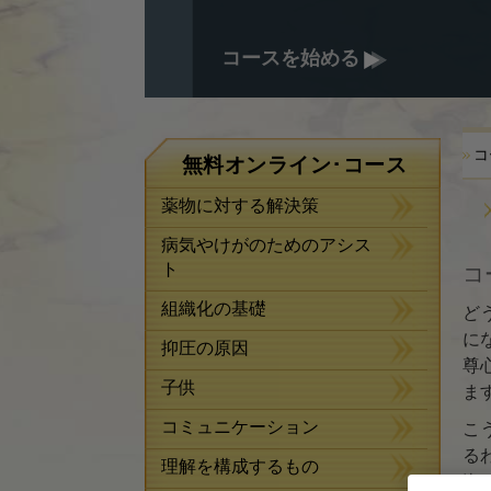
コースを始める
コ
無料オンライン･コース
薬物に対する解決策
病気やけがのためのアシス
ト
コ
組織化の基礎
ど
に
抑圧の原因
尊
子供
ま
コミュニケーション
こ
る
理解を構成するもの
潔