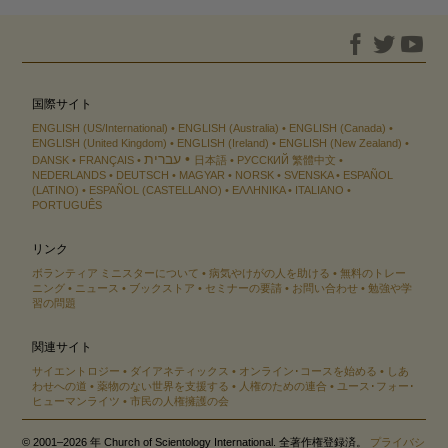
国際サイト
ENGLISH (US/International)
ENGLISH (Australia)
ENGLISH (Canada)
ENGLISH (United Kingdom)
ENGLISH (Ireland)
ENGLISH (New Zealand)
עברית
DANSK
FRANÇAIS
日本語
РУССКИЙ
繁體中文
NEDERLANDS
DEUTSCH
MAGYAR
NORSK
SVENSKA
ESPAÑOL
(LATINO)
ESPAÑOL (CASTELLANO)
ΕΛΛΗΝΙΚA
ITALIANO
PORTUGUÊS
リンク
ボランティア ミニスターについて
病気やけがの人を助ける
無料のトレー
ニング
ニュース
ブックストア
セミナーの要請
お問い合わせ
勉強や学
習の問題
関連サイト
サイエントロジー
ダイアネティックス
オンライン･コースを始める
しあ
わせへの道
薬物のない世界を支援する
人権のための連合
ユース･フォー･
ヒューマンライツ
市民の人権擁護の会
© 2001–2026 年 Church of Scientology International. 全著作権登録済。
プライバシ