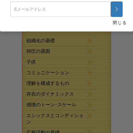
無料オンライン･コース
薬物に対する解決策
閉じる
病気やけがのためのアシス
ト
組織化の基礎
抑圧の原因
子供
コミュニケーション
理解を構成するもの
存在のダイナミックス
感情のトーン･スケール
エシックスとコンディショ
ン
広報活動の基礎