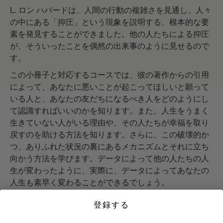
L. ロン ハバードは、人間の行動の複雑さを見通し、人々
の中にある「抑圧」という現象を説明する、根本的な要
素を発見することができました。他の人たちによる抑圧
が、そういったことを偶然の出来事のように見せるので
す。
この小冊子と対応するコースでは、彼の著作からの引用
によって、あなたに悪いことが起こってほしいと願って
いる人と、あなたの友だちになるべき人をどのようにし
て認識すればいいのかを知ります。また、人生をうまく
生きていない人がいる理由や、その人たちが幸福を取り
戻すのを助ける方法を知ります。さらに、この破壊的か
つ、ありふれた状況の裏にあるメカニズムとそれに立ち
向かう方法を学びます。データによって他の人たちの人
生が変わったように、実際に、データによってあなたの
人生も素早く変わることができるでしょう。
今すぐ始めましょう >>
登録する