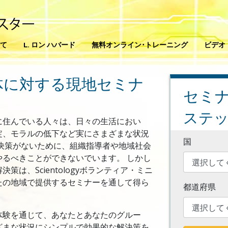
て
L. ロン ハバード
無料オンライン･トレーニング
ビデオ
体に対する現地セミナ
セミ
ステップ 
に住んでいる人々は、日々の生活におい
綻、モラルの低下など実にさまざまな状況
国
決策がないために、組織指導者や地域社会
るべきことができないでいます。 しかし
は、Scientologyボランティア・ミニ
たの地域で提供するセミナーを通して得ら
都道府県
体験を通じて、あなたとあなたのグルー
ざまな状況にシンプルで効果的な解決策を