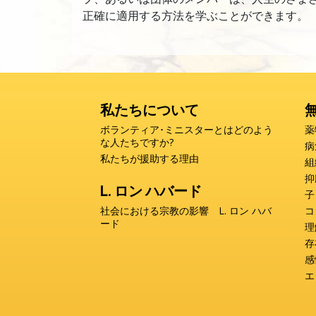
正確に適用する方法を学ぶことができます。
私たちについて
ボランティア･ミニスターとはどのよう
薬
な人たちですか?
病
私たちが援助する理由
組
抑
L. ロン ハバード
子
社会における宗教の影響 L. ロン ハバ
コ
ード
理
存
感
エ