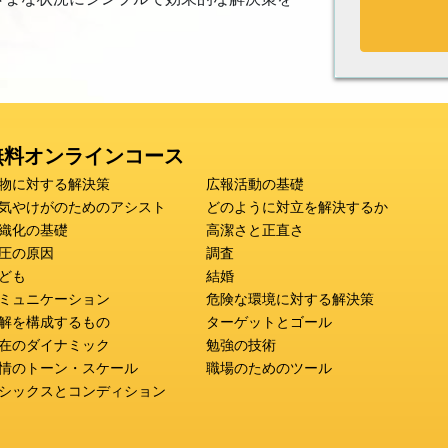
無料オンラインコース
物に対する解決策
広報活動の基礎
気やけがのためのアシスト
どのように対立を解決するか
織化の基礎
高潔さと正直さ
圧の原因
調査
ども
結婚
ミュニケーション
危険な環境に対する解決策
解を構成するもの
ターゲットとゴール
在のダイナミック
勉強の技術
情のトーン・スケール
職場のためのツール
シックスとコンディション