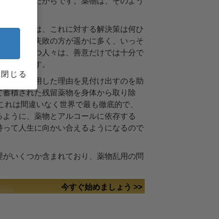
で必要だったからです。薬物は、そのよう
発するまでは、これに対する解決策は何ひ
成功よりも失敗の方が遥かに多く、いっそ
の善意を持つ人々は、善意だけでは十分で
いたからです。
閉じる
が薬物を使用した理由を見付け出すのを助
て蓄積された残留薬物を身体から取り除
これは間違いなく世界で最も徹底的で、
るように、薬物とアルコールに依存する
持って人生に向かい合えるようになるので
理がいくつか含まれており、薬物乱用の問
今すぐ始めましょう >>