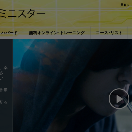
共有
ン ハバード
無料オンライン･トレーニング
コース･リスト
おける宗教の影響L. ロン ハ
はじめに
著
薬物に対する解決策
、薬
病気やけがのための
さ
い
組織化の基礎
作用
抑圧の原因
切る
子供
Pl
うまくコミュニケー
Vi
理解を構成するもの