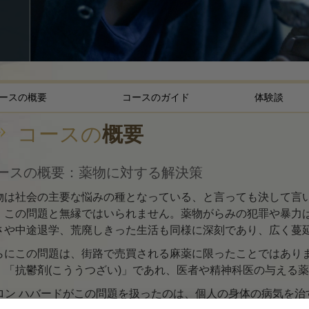
存在のダイナミック
感情のトーン･スケー
エシックスとコンデ
広報活動の基礎
ースの概要
コースのガイド
体験談
どのように対立を解
コースの
概要
高潔さと正直さ
ースの概要：薬物に対する解決策
調査
物は社会の主要な悩みの種となっている、と言っても決して言
結婚
、この問題と無縁ではいられません。薬物がらみの犯罪や暴力
危険な環境に対する
さや中途退学、荒廃しきった生活も同様に深刻であり、広く蔓
らにこの問題は、街路で売買される麻薬に限ったことではあり
ターゲットとゴール
、「抗鬱剤(こううつざい)」であれ、医者や精神科医の与える
勉強の技術
. ロン ハバードがこの問題を扱ったのは、個人の身体の病気を
職場のためのツール