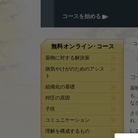
コースを始める
コ
無料オンライン･コース
薬物に対する解決策
病気やけがのためのアシス
ト
コ
組織化の基礎
薬
も
抑圧の原因
な
子供
さ
コミュニケーション
れ
理解を構成するもの
L