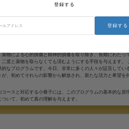
にし、この道筋に沿って解決すべきあらゆる障害を処理する上
登録する
障害のひとつでした。
バード氏が効果的な薬物リハビリテーション・プログラムを開
つありませんでした。精神医学の影響を受けたプログラムは、
登録する
ひどい依存症を引き起こすだけのものもありました。より多く
ないことに気が付きました。それには効果のある技術が欠けて
バード氏のプログラムは、その技術を提供します。そもそも人
、薬物による心的損傷と精神的損傷を取り除き、長期にわたっ
、二度と薬物を取らなくても済むようにする手段を与えます。 
果的なプログラムです。今日、非常に多くの人々が証言してい
々が、初めてそれらの影響から解放され、新たな活力と希望を
。
のコースと対応する小冊子には、このプログラムの基本的な原
について、初めて真の理解を与えます。