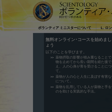
ボランティア ミニスターについて
L. ロ
ボランティア･ミニスターとはどの
社会に
無料オンライン･コースを始めまし
ような人たちですか?
バード
ょう
以下のことを学びます。
私たちが援助する理由
薬物摂取の影響が積み重なることで
物を止めてから長い期間を経た後で
え、人の心身が害を受けることにつ
て。
薬物が人の心と人生に及ぼす有害な
について。
薬物を乱用している人が薬物と手を
のを助ける実践的な手法。