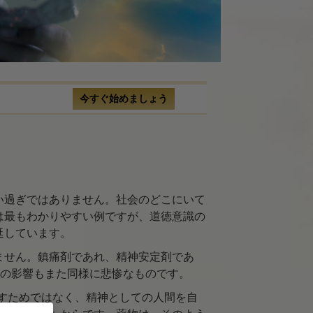
ス
ル
ィション
今すぐ始めましょう
決するか
い過ぎではありません。社会のどこにいて
は最もわかりやすい例ですが、道徳意識の
解決策
延しています。
ません。鎮痛剤であれ、精神安定剤であ
薬の影響もまた同様に悲惨なものです。
治すためではなく、精神としての人間を自