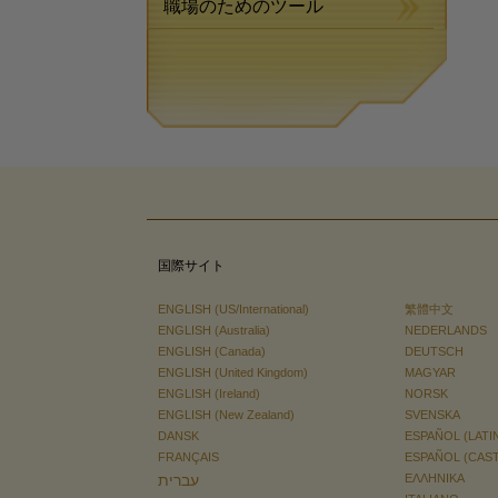
職場のためのツール
国際サイト
ENGLISH (US/International)
繁體中文
ENGLISH (Australia)
NEDERLANDS
ENGLISH (Canada)
DEUTSCH
ENGLISH (United Kingdom)
MAGYAR
ENGLISH (Ireland)
NORSK
ENGLISH (New Zealand)
SVENSKA
DANSK
ESPAÑOL (LATI
FRANÇAIS
ESPAÑOL (CAS
עברית
ΕΛΛΗΝΙΚA