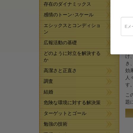
由
存在のダイナミックス
な
感情のトーン･スケール
ハ
と
エシックスとコンディショ
ン
う
は
広報活動の基礎
ハ
どのように対立を解決する
け
か
き
高潔さと正直さ
効
人
調査
す
結婚
こ
題
危険な環境に対する解決策
ターゲットとゴール
勉強の技術