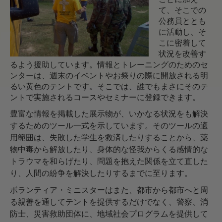
て、そこでの
公務員ととも
に活動し、そ
こに密着して
状況を改善す
るよう援助しています。情報とトレーニングのためのセ
ンターは、週末のイベントやお祭りの際に開放される明
るい黄色のテントです。そこでは、誰でもまさにそのテ
ントで実施されるコースやセミナーに登録できます。
豊富な情報を掲載した展示物が、いかなる状況をも解決
するためのツール一式を示しています。そのツールの適
用範囲は、失敗した学生を救済したりすることから、薬
物中毒から解放したり、身体的な怪我からくる感情的な
トラウマを和らげたり、問題を抱えた関係を立て直した
り、人間の紛争を解決したりするまでに至ります。
ボランティア・ミニスターはまた、都市から都市へと周
る親善を通してテントを提供するだけでなく、警察、消
防士、災害救助団体に、地域社会プログラムを提供して