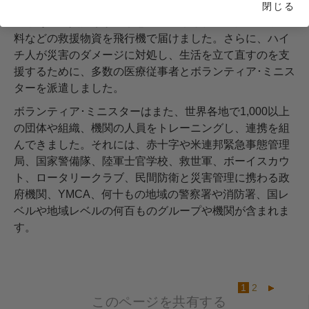
同じように、ハイチ地震の際には、サイエントロジー教
閉じる
会とその会員たちが、緊急に必要とされていた医療や食
料などの救援物資を飛行機で届けました。さらに、ハイ
チ人が災害のダメージに対処し、生活を立て直すのを支
援するために、多数の医療従事者とボランティア･ミニス
ターを派遣しました。
ボランティア･ミニスターはまた、世界各地で1,000以上
の団体や組織、機関の人員をトレーニングし、連携を組
んできました。それには、赤十字や米連邦緊急事態管理
局、国家警備隊、陸軍士官学校、救世軍、ボーイスカウ
ト、ロータリークラブ、民間防衛と災害管理に携わる政
府機関、YMCA、何十もの地域の警察署や消防署、国レ
ベルや地域レベルの何百ものグループや機関が含まれま
す。
1
2
このページを共有する