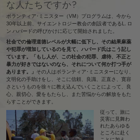
な人たちですか?
ボランティア･ミニスター（VM）プログラムは、今から
30年以上前、サイエントロジー教会の創設者であるL. ロ
ン ハバードの呼びかけに応じて開始されました。
社会での倫理道徳レベルが大幅に低下し、その結果麻薬
や犯罪が増加しているのを見て、ハバード氏はこう記し
ています。「もし人が、この社会の犯罪、虐待、不正と
暴力が好きではないのなら、それについて何か打つ手が
あります。」
その人はボランティア･ミニスターになり、
文明化の手助けをし、そこに信頼、良識、正直さ、寛容
さというものを徐々に教え込んでいくことによって、良
心、親切心、愛をもたらし、また苦悩からの解放をもた
らすことができます。
従って、旅に
災害に見舞わ
れたあらゆる
ところに赴く
ことに加え