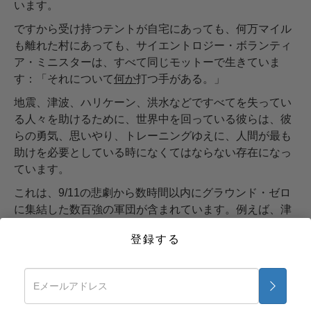
います。
ですから受け持つテントが自宅にあっても、何万マイル
も離れた村にあっても、サイエントロジー・ボランティ
ア・ミニスターは、すべて同じモットーで生きていま
す：「それについて
何か
打つ手がある。」
地震、津波、ハリケーン、洪水などですべてを失ってい
る人々を助けるために、世界中を回っている彼らは、彼
らの勇気、思いやり、トレーニングゆえに、人間が最も
助けを必要としている時になくてはならない存在になっ
ています。
これは、9/11の悲劇から数時間以内にグラウンド・ゼロ
に集結した数百強の軍団が含まれています。例えば、津
波が発生した東南アジアでは、11ヵ国から500人以上の
登録する
ボランティアが出動しました。ハリケーン「カトリー
ナ」と「リタ」に見舞われたルイジアナ州とミシシッピ
州には、900人以上のボランティア･ミニスターが駆けつ
けました。