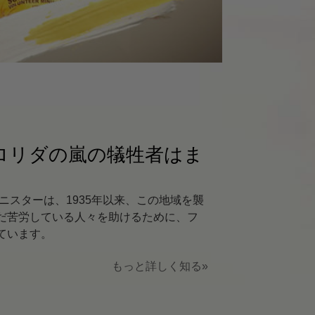
ス
ル
ィション
決するか
「フロリダの嵐の犠牲者はま
ア・ミニスターは、1935年以来、この地域を襲
だ苦労している人々を助けるために、フ
解決策
ています。
もっと詳しく知る»