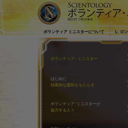
ボランティア ミニスターについて
L. ロ
ボランティア･ミニスターとはどの
社会に
ような人たちですか?
バード
ボランティア･ ミニスター
私たちが援助する理由
はじめに
効果的な援助をもたらす
ボランティア･ミニスターが
協力する人々