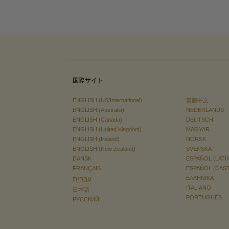
国際サイト
ENGLISH (US/International)
繁體中文
ENGLISH (Australia)
NEDERLANDS
ENGLISH (Canada)
DEUTSCH
ENGLISH (United Kingdom)
MAGYAR
ENGLISH (Ireland)
NORSK
ENGLISH (New Zealand)
SVENSKA
DANSK
ESPAÑOL (LATI
FRANÇAIS
ESPAÑOL (CAS
עברית
ΕΛΛΗΝΙΚA
ITALIANO
日本語
PORTUGUÊS
РУССКИЙ