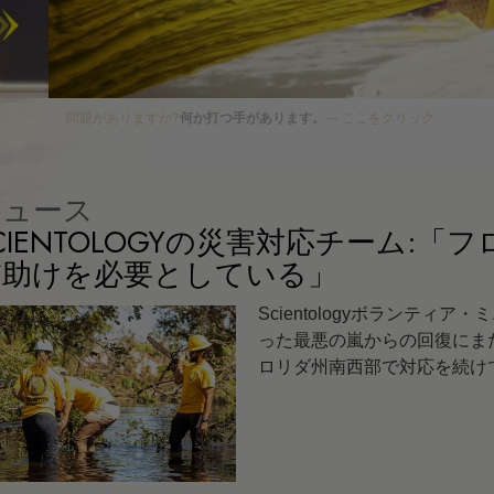
存在のダイナミック
感情のトーン･スケー
エシックスとコンデ
ストレス、不安、うつ?
何か打つ手があります。
— ここをクリック
広報活動の基礎
どのように対立を解
ニュース
CIENTOLOGYの災害対応チーム:
高潔さと正直さ
だ助けを必要としている」
調査
Scientologyボランティ
結婚
った最悪の嵐からの回復にま
危険な環境に対する
ロリダ州南西部で対応を続け
ターゲットとゴール
勉強の技術
職場のためのツール