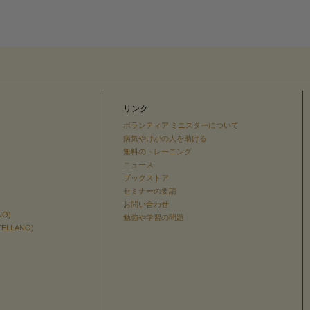
リンク
ボランティア ミニスターについて
病気やけがの人を助ける
無料のトレーニング
ニュース
ブックストア
セミナーの要請
お問い合わせ
NO)
勉強や学習の問題
TELLANO)