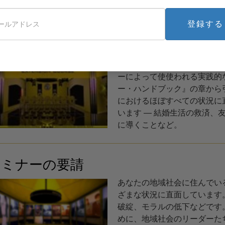
サイエントロジー･ボランティア･ミ
登録する
無料オンライン･コース
サイエントロジーには、あな
善するための、実践的な解決
ーによって使使われる実践的
ー・ハンドブック』の章から
におけるほぼすべての状況に
います ― 結婚生活の救済、
に導くことなど。
セミナーの要請
あなたの地域社会に住んでい
ざまな状況に直面しています
破綻、モラルの低下などです
めに、地域社会のリーダーた