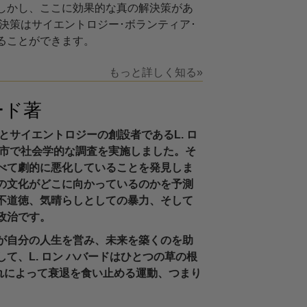
しかし、ここに効果的な真の解決策があ
決策はサイエントロジー･ボランティア･
ることができます。
もっと詳しく知る»
ード著
スとサイエントロジーの創設者であるL. ロ
ク市で社会学的な調査を実施しました。そ
べて劇的に悪化していることを発見しま
の文化がどこに向かっているのかを予測
不道徳、気晴らしとしての暴力、そして
政治です。
が自分の人生を営み、未来を築くのを助
て、L. ロン ハバードはひとつの草の根
れによって衰退を食い止める運動、つまり