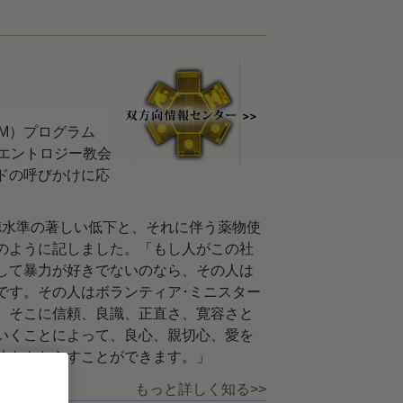
M）プログラム
イエントロジー教会
ードの呼びかけに応
徳水準の著しい低下と、それに伴う薬物使
のように記しました。「もし人がこの社
して暴力が好きでないのなら、その人は
です。その人はボランティア･ミニスター
、そこに信頼、良識、正直さ、寛容さと
いくことによって、良心、親切心、愛を
放をもたらすことができます。」
もっと詳しく知る>>