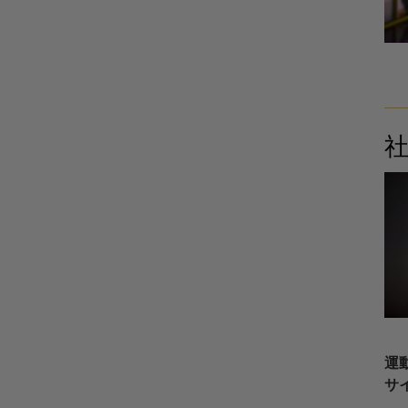
社
運
サ