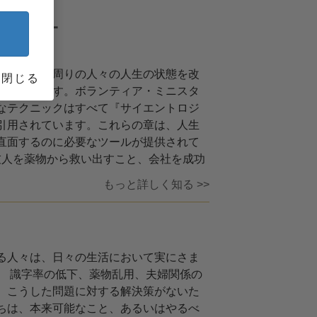
ニスター
たの人生や周りの人々の人生の状態を改
閉じる
策があります。ボランティア・ミニスタ
なテクニックはすべて『サイエントロジ
引用されています。
これらの章は、人生
直面するのに必要なツールが提供されて
友人を薬物から救い出すこと、会社を成功
もっと詳しく知る >>
る人々は、日々の生活において実にさま
。 識字率の低下、薬物乱用、夫婦関係の
。こうした問題に対する解決策がないた
ちは、本来可能なこと、あるいはやるべ