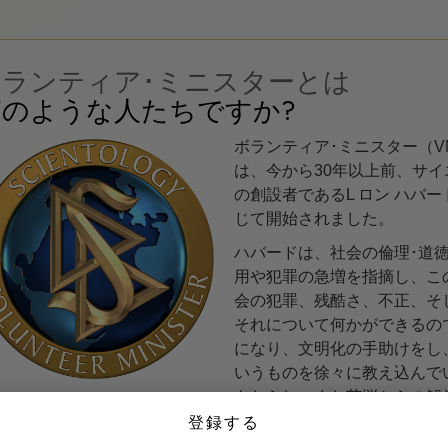
ボランティア･ミニスターとは
どのような人たちですか?
ボランティア･ミニスター（V
は、今から30年以上前、サ
の創設者であるL ロン ハバ
じて開始されました。
ハバードは、社会の倫理･道
用や犯罪の急増を指摘し、こ
会の犯罪、残酷さ、不正、そ
それについて何かができるの
になり、文明化の手助けをし
いうものを徐々に教え込んで
もたらし、また苦悩からの解
登録する