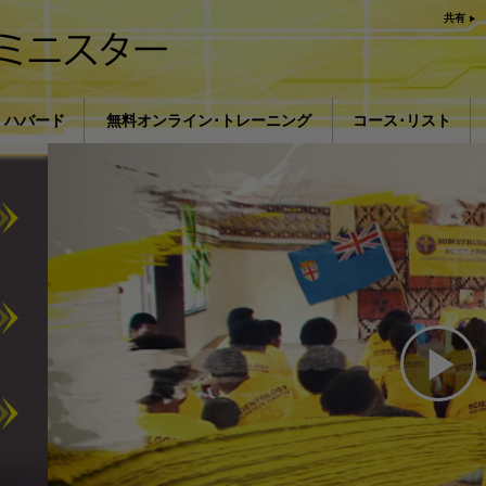
共有
ン ハバード
無料オンライン･トレーニング
コース･リスト
おける宗教の影響L. ロン ハ
はじめに
著
薬物に対する解決策
病気やけがのための
組織化の基礎
抑圧の原因
子供
Pl
うまくコミュニケー
Vi
理解を構成するもの