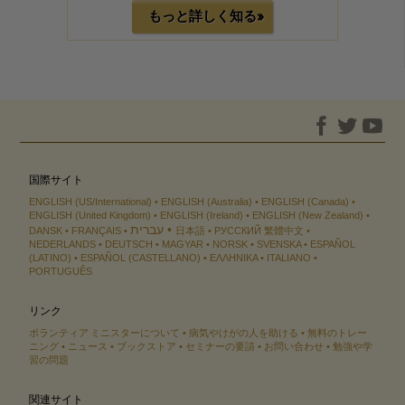
もっと詳しく知る»
国際サイト
ENGLISH (US/International)
ENGLISH (Australia)
ENGLISH (Canada)
ENGLISH (United Kingdom)
ENGLISH (Ireland)
ENGLISH (New Zealand)
עברית
DANSK
FRANÇAIS
日本語
РУССКИЙ
繁體中文
NEDERLANDS
DEUTSCH
MAGYAR
NORSK
SVENSKA
ESPAÑOL
(LATINO)
ESPAÑOL (CASTELLANO)
ΕΛΛΗΝΙΚA
ITALIANO
PORTUGUÊS
リンク
ボランティア ミニスターについて
病気やけがの人を助ける
無料のトレー
ニング
ニュース
ブックストア
セミナーの要請
お問い合わせ
勉強や学
習の問題
関連サイト