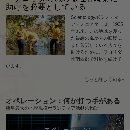
助けを必要としている」
Scientologyボランティ
ア・ミニスターは、1935
年以来、この地域を襲っ
た最悪の嵐からの回復に
まだ苦労している人々を
助けるために、フロリダ
州南西部で対応を続けて
います。
もっと詳しく知る»
オペレーション：何か打つ手がある
惑星最大の地球規模ボランティア活動の物語