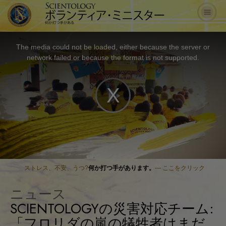
The media could not be loaded, either because the server or
network failed or because the format is not supported.
Play
Video
ストレス、不安、うつ?
何か打つ手があります。
— ここをクリック
ニュース
SCIENTOLOGYの災害対応チーム:
「フロリダの嵐の犠牲者はまだ