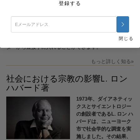
乱用、夫婦関係の破綻、
登録する
モラルの低下などです。こうした問題に対する解決策が
ないために、地域社会のリーダーたちは、本来可能なこ
と、あるいはやるべきことができないでいます。しか
し、ここに効果的な真の解決策があります。 そして、そ
閉じる
れらの解決策はサイエントロジー･ボランティア･ミニス
ターから直接手に入れることができます。
もっと詳しく知る»
社会における宗教の影響L. ロン
ハバード著
1973年、ダイアネティッ
クスとサイエントロジー
の創設者であるL. ロン ハ
バードは、ニューヨーク
市で社会学的な調査を実
施しました。その結果、